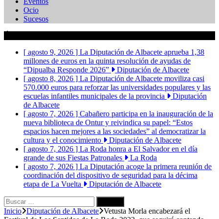
Eventos
Ocio
Sucesos
Últimas Noticias
[ agosto 9, 2026 ]
La Diputación de Albacete aprueba 1,38
millones de euros en la quinta resolución de ayudas de
“Dipualba Responde 2026”
Diputación de Albacete
[ agosto 8, 2026 ]
La Diputación de Albacete moviliza casi
570.000 euros para reforzar las universidades populares y las
escuelas infantiles municipales de la provincia
Diputación
de Albacete
[ agosto 7, 2026 ]
Cabañero participa en la inauguración de la
nueva biblioteca de Ontur y reivindica su papel: “Estos
espacios hacen mejores a las sociedades” al democratizar la
cultura y el conocimiento
Diputación de Albacete
[ agosto 7, 2026 ]
La Roda honra a El Salvador en el día
grande de sus Fiestas Patronales
La Roda
[ agosto 7, 2026 ]
La Diputación acoge la primera reunión de
coordinación del dispositivo de seguridad para la décima
etapa de La Vuelta
Diputación de Albacete
Buscar:
Inicio
Diputación de Albacete
Vetusta Morla encabezará el