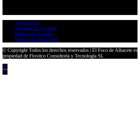
Aviso Legal
Personalizar Cookies
Política de Cookies
Política de Privacidad
© Copyright Todos los derechos reservados | El Foco de Albacete es
propiedad de Flovitco Consultoría y Tecnología SL