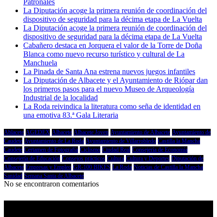
Patronales
La Diputación acoge la primera reunión de coordinación del
dispositivo de seguridad para la décima etapa de La Vuelta
La Diputación acoge la primera reunión de coordinación del
dispositivo de seguridad para la décima etapa de La Vuelta
Cabañero destaca en Jorquera el valor de la Torre de Doña
Blanca como nuevo recurso turístico y cultural de La
Manchuela
La Pinada de Santa Ana estrena nuevos juegos infantiles
La Diputación de Albacete y el Ayuntamiento de Riópar dan
los primeros pasos para el nuevo Museo de Arqueología
Industrial de la localidad
La Roda reivindica la literatura como seña de identidad en
una emotiva 83.ª Gala Literaria
Ablacete
AGEDEX
Albacete
Albacete Joven
Ayuntamiento de Albacete
Ayuntamiento de
Caudete
Ayuntamiento de La Roda
Ayuntamiento de Villarrobledo
Castilla la Mancha
Caudete
Certamen de Fotografía
Ciclismo
Ciudad Real
Consejería de Economía
Consejería de Educación
Consejos prácticos
Cultura
Cultura y Deportes
Diputación de
Albacete
Empresas y Empleo
GR-100 BIKES
La Roda
Noticias de Castilla la Mancha
Sanidad
Semana Santa de Albacete
No se encontraron comentarios
Castilla la Mancha