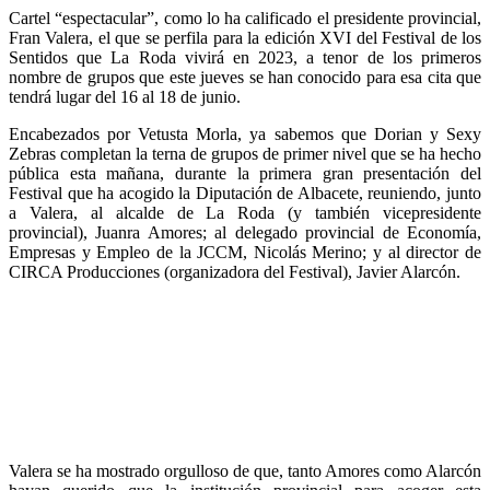
Cartel “
espectacular”, como lo ha calificado el presidente provincial,
Fran Valera,
el que se perfila para la edición XVI del Festival de los
Sentidos que La Roda vivirá en 2023, a tenor de los primeros
nombre de grupos que este jueves se han conocido para esa cita que
tendrá lugar del 16 al 18 de junio.
Encabezad
os
por Vetusta Morla,
ya sabemos que
Dorian y Sexy
Zebras completan la terna
de grupos de primer nivel
que se ha hecho
pública esta mañana, durante la primera gran presentación del
Festival que ha acogido la Diputación de Albacete,
reuniendo, junto
a
Valera,
a
l alcalde de La Roda (y también vicepresidente
provincial), Juanra Amores;
a
l delegado provincial de Economía,
Empresas y Empleo de la JCCM, Nicolás Merino; y
a
l director de
CIRCA Producciones (organizadora del Festival), Javier Alarcón.
V
alera se ha mostrado orgulloso de que, tanto Amores como Alarcón