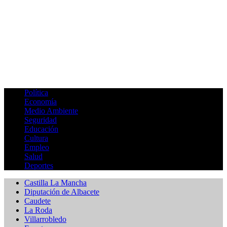
Política
Economía
Medio Ambiente
Seguridad
Educación
Cultura
Empleo
Salud
Deportes
Castilla La Mancha
Diputación de Albacete
Caudete
La Roda
Villarrobledo