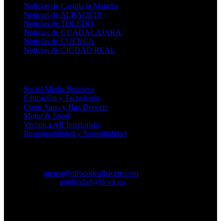
Noticias de Castilla la Mancha
Noticias de ALBACETE
Noticias de TOLEDO
Noticias de GUADALAJARA
Noticias de CUENCA
Noticias de CIUDAD REAL
Temáticos
Social Media Business
Educación y Tecnología
Come Sano y Haz Deporte
Motor & Sport
Verónica AR Interiorista
Responsabilidad y Sostenibilidad
Contacto
CORREO:
prensa@elfocodealbacete.com
PUBLICIDAD:
publicidad@flovit.co
Agencia de Medios Digitales