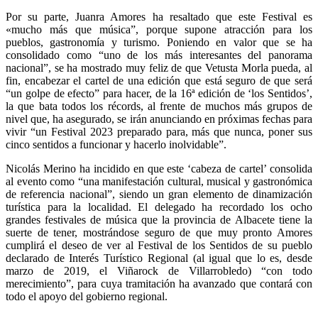
Por su parte, Juanra Amores ha resaltado que este Festival es
«mucho más que música”, porque supone atracción para los
pueblos, gastronomía y turismo. Poniendo en valor que se ha
consolidado como “uno de los más interesantes del panorama
nacional”, se ha mostrado muy feliz de que Vetusta Morla pueda, al
fin, encabezar el cartel de una edición que está seguro de que será
“un golpe de efecto” para hacer, de la 16ª edición de ‘los Sentidos’,
la que bata todos los récords, al frente de muchos más grupos de
nivel que, ha asegurado, se irán anunciando en próximas fechas para
vivir “un Festival 2023 preparado para, más que nunca, poner sus
cinco sentidos a funcionar y hacerlo inolvidable”.
Nicolás Merino ha incidido en que este ‘cabeza de cartel’ consolida
al evento como “una manifestación cultural, musical y gastronómica
de referencia nacional”, siendo un gran elemento de dinamización
turística para la localidad. El delegado ha recordado los ocho
grandes festivales de música que la provincia de Albacete tiene la
suerte de tener, mostrándose seguro de que muy pronto Amores
cumplirá el deseo de ver al Festival de los Sentidos de su pueblo
declarado de Interés Turístico Regional (al igual que lo es, desde
marzo de 2019, el Viñarock de Villarrobledo) “con todo
merecimiento”, para cuya tramitación ha avanzado que contará con
todo el apoyo del gobierno regional.