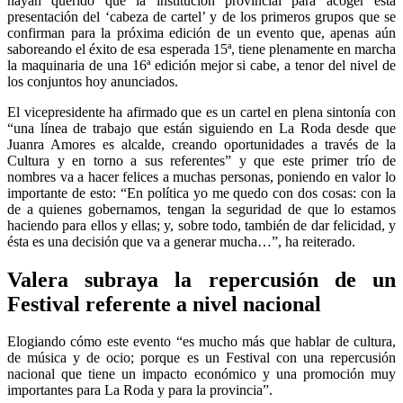
hayan querido que la institución provincial para acoger esta
presentación del ‘cabeza de cartel’ y
de
los primeros grupos que se
confirman para la próxima edición de un evento que, ap
enas aún
saboreando el éxito de esa esperada 15ª,
tiene
plenamente en marcha
la maquinaria
de
una 16ª edición mejor si cabe, a tenor de
l nivel de
los conjuntos hoy anunciados.
El vicepresidente ha
afirmado que es un cartel en plena sintonía con
“una línea de trabajo que están siguiendo en La Roda desde que
Juanra Amores es alcalde,
creando oportunidades a través de la
Cultura y en torno a sus referentes
”
y que este primer trío de
nombres va a hacer felices a muchas personas, poniendo en valor lo
importante de esto: “En política yo me quedo con dos cosas: con la
de a quienes gobernamos, tengan la seguridad de que lo estamos
haciendo para ellos y ellas; y, sobre todo, también de dar felicidad, y
ésta es una decisión que va a generar mucha…”, ha reiterado.
Valera subraya la repercusión de un
Festival
referente a nivel nacional
Elogiando cómo este evento “es mucho más que hablar de cultura,
de música y de ocio; porque es un Festival con una repercusión
nacional que tiene un impacto económico y una promoción muy
importantes para La Roda y para la provincia”.