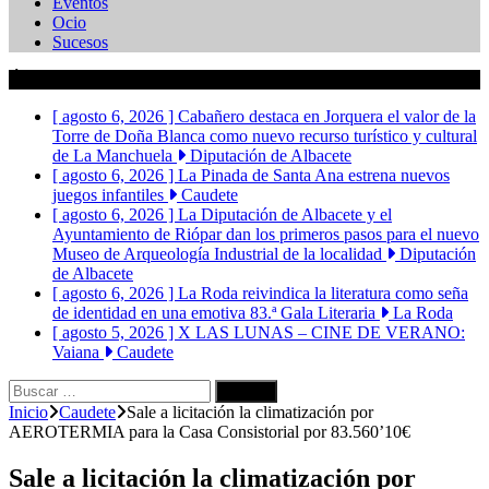
Eventos
Ocio
Sucesos
Últimas Noticias
[ agosto 6, 2026 ]
Cabañero destaca en Jorquera el valor de la
Torre de Doña Blanca como nuevo recurso turístico y cultural
de La Manchuela
Diputación de Albacete
[ agosto 6, 2026 ]
La Pinada de Santa Ana estrena nuevos
juegos infantiles
Caudete
[ agosto 6, 2026 ]
La Diputación de Albacete y el
Ayuntamiento de Riópar dan los primeros pasos para el nuevo
Museo de Arqueología Industrial de la localidad
Diputación
de Albacete
[ agosto 6, 2026 ]
La Roda reivindica la literatura como seña
de identidad en una emotiva 83.ª Gala Literaria
La Roda
[ agosto 5, 2026 ]
X LAS LUNAS – CINE DE VERANO:
Vaiana
Caudete
Buscar:
Inicio
Caudete
Sale a licitación la climatización por
AEROTERMIA para la Casa Consistorial por 83.560’10€
Sale a licitación la climatización por