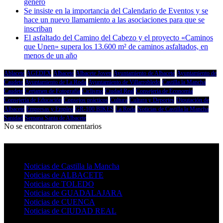
género
Se insiste en la importancia del Calendario de Eventos y se
hace un nuevo llamamiento a las asociaciones para que se
inscriban
El asfaltado del Camino del Cabezo y el proyecto «Caminos
que Unen» supera los 13.600 m² de caminos asfaltados, en
menos de un año
Ablacete
AGEDEX
Albacete
Albacete Joven
Ayuntamiento de Albacete
Ayuntamiento de
Caudete
Ayuntamiento de La Roda
Ayuntamiento de Villarrobledo
Castilla la Mancha
Caudete
Certamen de Fotografía
Ciclismo
Ciudad Real
Consejería de Economía
Consejería de Educación
Consejos prácticos
Cultura
Cultura y Deportes
Diputación de
Albacete
Empresas y Empleo
GR-100 BIKES
La Roda
Noticias de Castilla la Mancha
Sanidad
Semana Santa de Albacete
No se encontraron comentarios
Castilla la Mancha
Noticias de Castilla la Mancha
Noticias de ALBACETE
Noticias de TOLEDO
Noticias de GUADALAJARA
Noticias de CUENCA
Noticias de CIUDAD REAL