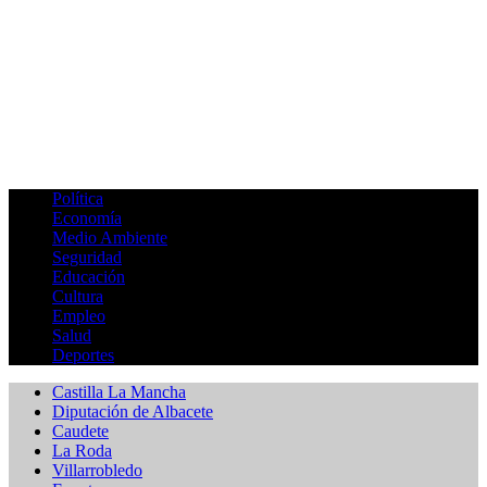
Política
Economía
Medio Ambiente
Seguridad
Educación
Cultura
Empleo
Salud
Deportes
Castilla La Mancha
Diputación de Albacete
Caudete
La Roda
Villarrobledo