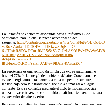
La licitación se encuentra disponible hasta el próximo 12 de
Septiembre, para lo cual se puede acceder al enlace
siguiente:
https://contrataciondelestado.es/wps/portal/!ut/p/b1
v2BoXZxuku_PDCiQFAlhnDNiww3UqN_dQ7-
6adT9sivR8iD3vDCmaJfMR5r5dS3iZaUzkAYQUWMfWWtvMY83
6_HHuLjVX0GZCV2B6cUvMPxwiqfhDnJm-
9ZtgrObOAzzw2U-
lBbHqogoQeRQgfS3lFhUAIPqw9BJnlzv9AcsqlEC/
La aerotermia es una tecnología limpia que extrae gratuitamente
hasta el 77% de la energía del ambiente del aire. Concretamente
extrae energía ambiental contenida en la temperatura del aire,
incluso bajo cero y la transfiere al recinto a climatizar o al agua
corriente. Esto se consigue mediante el ciclo termodinámico que
utiliza un gas refrigerante comprimido a bajísimas temperaturas para
extraer calor del aire exterior.
Este sistema de climatización aporta más energía de la que consume,