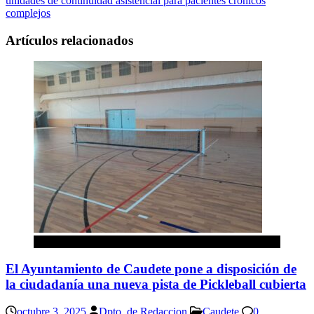
unidades de continuidad asistencial para pacientes crónicos
complejos
Artículos relacionados
Caudete
El Ayuntamiento de Caudete pone a disposición de
la ciudadanía una nueva pista de Pickleball cubierta
octubre 3, 2025
Dpto. de Redaccion
Caudete
0