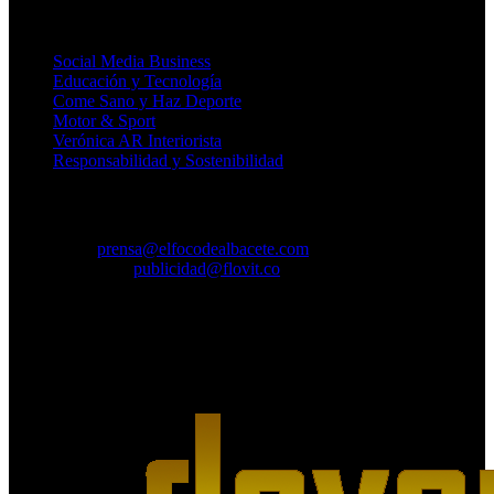
Temáticos
Social Media Business
Educación y Tecnología
Come Sano y Haz Deporte
Motor & Sport
Verónica AR Interiorista
Responsabilidad y Sostenibilidad
Contacto
CORREO:
prensa@elfocodealbacete.com
PUBLICIDAD:
publicidad@flovit.co
Agencia de Medios Digitales